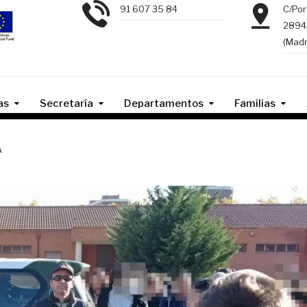
91 607 35 84
C/Por
2894
(Madr
as
Secretaría
Departamentos
Familias
A