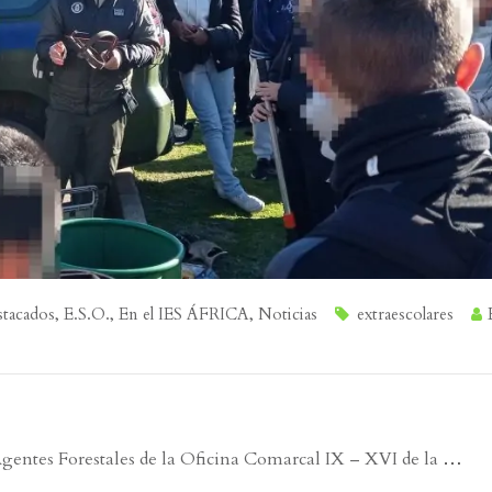
tacados
,
E.S.O.
,
En el IES ÁFRICA
,
Noticias
extraescolares
 Agentes Forestales de la Oficina Comarcal IX – XVI de la
…