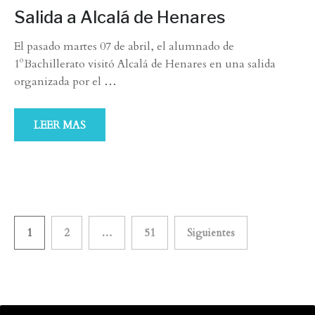
Salida a Alcalá de Henares
El pasado martes 07 de abril, el alumnado de
1ºBachillerato visitó Alcalá de Henares en una salida
organizada por el
…
LEER MAS
Paginación
1
2
…
51
Siguientes
de
entradas