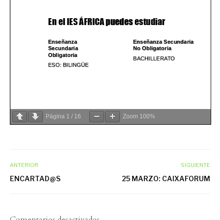
Página
1
/
16
Zoom
100%
ANTERIOR
SIGUIENTE
ENCARTAD@S
25 MARZO: CAIXAFORUM
Comentarios desactivados.