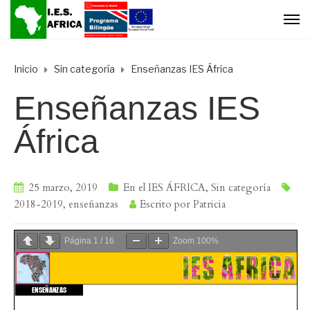
Inicio
Sin categoría
Enseñanzas IES África
Enseñanzas IES
África
25 marzo, 2019
En el IES ÁFRICA
,
Sin categoría
2018-2019
,
enseñanzas
Escrito por
Patricia
Página
1
/
16
Zoom
100%