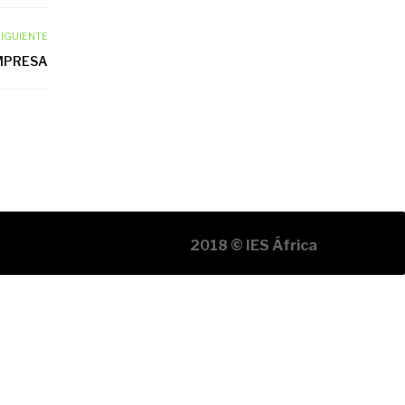
IGUIENTE
MPRESA
2018 © IES África