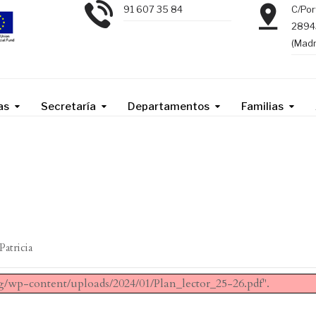
91 607 35 84
C/Por
2894
(Madr
as
Secretaría
Departamentos
Familias
Patricia
rg/wp-content/uploads/2024/01/Plan_lector_25-26.pdf".