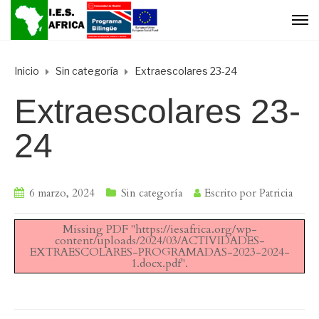
Inicio
Sin categoría
Extraescolares 23-24
Extraescolares 23-
24
6 marzo, 2024
Sin categoría
Escrito por
Patricia
Missing PDF "https://iesafrica.org/wp-
content/uploads/2024/03/ACTIVIDADES-
EXTRAESCOLARES-PROGRAMADAS-2023-2024-
1.docx.pdf".