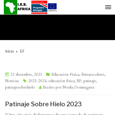
Inicio
EF
21 diciembre, 2023
Educación Física
,
Extraescolares
,
Noticias
2023-2024
,
educación física
,
EF
,
patinaje
,
patinajesobrehielo
Escrito por
Noelia Dominguez
Patinaje Sobre Hielo 2023
“Otro año más disfrutamos de una jornada de patinaje