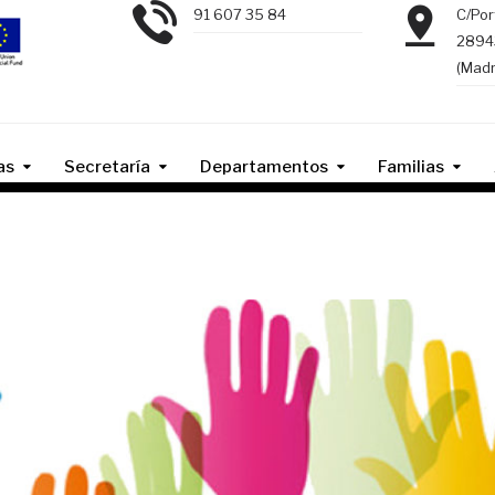
91 607 35 84
C/Por
2894
(Madr
as
Secretaría
Departamentos
Familias