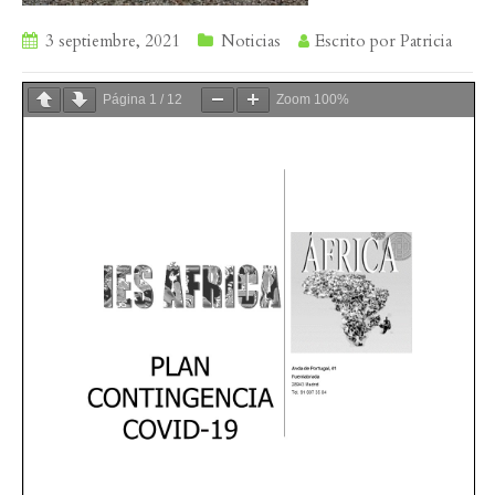
3 septiembre, 2021
Noticias
Escrito por
Patricia
Página
1
/
12
Zoom
100%