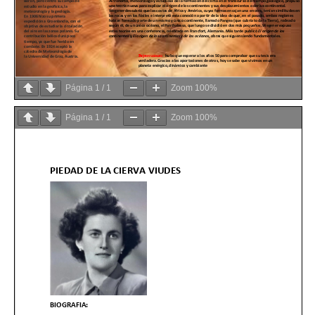
Página
1
/
1
Zoom
100%
Página
1
/
1
Zoom
100%