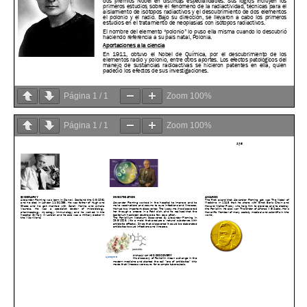
Página
1
/
1
Zoom
100%
Página
1
/
1
Zoom
100%