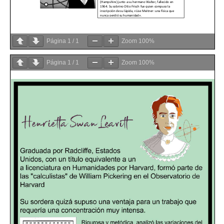
Página
1
/
1
Zoom
100%
Página
1
/
1
Zoom
100%