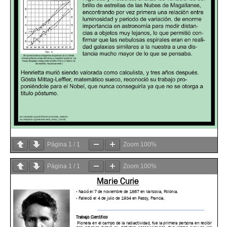
Página
1
/
1
Zoom
100%
Página
1
/
1
Zoom
100%