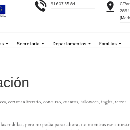
91 607 35 84
C/Por
2894
(Madr
as
Secretaría
Departamentos
Familias
ación
teca
,
certamen literario
,
concurso
,
cuentos
,
halloween
,
inglés
,
terror
as rodillas, pero no podía parar ahora, no mientras ese siniestr