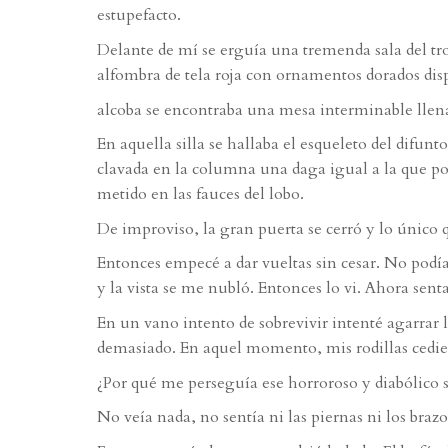
estupefacto.
Delante de mí se erguía una tremenda sala del tr
alfombra de tela roja con ornamentos dorados disp
alcoba se encontraba una mesa interminable llena
En aquella silla se hallaba el esqueleto del difun
clavada en la columna una daga igual a la que po
metido en las fauces del lobo.
De improviso, la gran puerta se cerró y lo único q
Entonces empecé a dar vueltas sin cesar. No podí
y la vista se me nubló. Entonces lo vi. Ahora sent
En un vano intento de sobrevivir intenté agarrar 
demasiado. En aquel momento, mis rodillas cedier
¿Por qué me perseguía ese horroroso y diabólico 
No veía nada, no sentía ni las piernas ni los braz