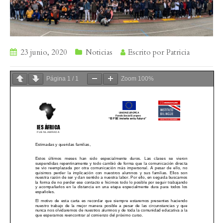
23 junio, 2020
Noticias
Escrito por
Patricia
Página
1
/
1
Zoom
100%