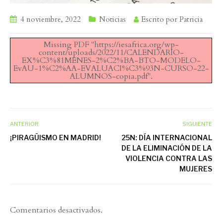
4 noviembre, 2022
Noticias
Escrito por
Patricia
Missing PDF "https://iesafrica.org/wp-
content/uploads/2022/11/CALENDARIO-
EX%C3%81MENES-2%C2%BA-BTO-MODELO-
EvAU-1%C2%AA-EVALUACI%C3%93N-CURSO-22-
ALUMNOS-copia.pdf".
ANTERIOR
SIGUIENTE
¡PIRAGÜISMO EN MADRID!
25N: DÍA INTERNACIONAL
DE LA ELIMINACIÓN DE LA
VIOLENCIA CONTRA LAS
MUJERES
Comentarios desactivados.