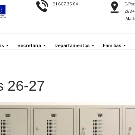
91 607 35 84
C/Por
2894
(Madr
as
Secretaría
Departamentos
Familias
as 26-27