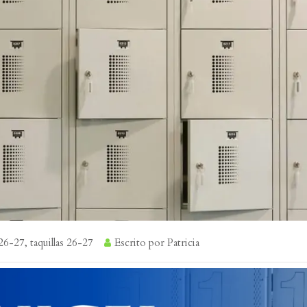
 26-27
,
taquillas 26-27
Escrito por
Patricia