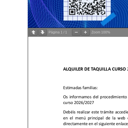
Página
1
/
1
Zoom
100%