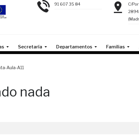
91 607 35 84
C/Por
2894
(Madr
as
Secretaría
Departamentos
Familias
nta-Aula-A11
ado nada