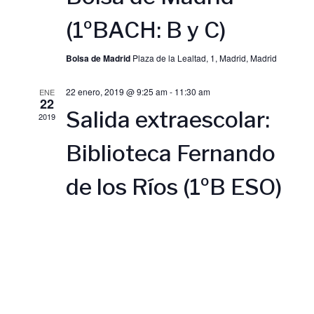
d
d
(1ºBACH: B y C)
e
e
Bolsa de Madrid
Plaza de la Lealtad, 1, Madrid, Madrid
v
b
22 enero, 2019 @ 9:25 am
-
11:30 am
ENE
22
Salida extraescolar:
i
2019
ú
Biblioteca Fernando
s
s
de los Ríos (1ºB ESO)
t
q
a
u
s
e
d
d