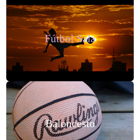
Fútbol Sala
El deporte por excelencia. Una actividad que se
Fútbol Sala
desarrolla por equipos, lo que hace que se fomenten
las relaciones sociales, resaltando la importancia de
trabajar en equipo y ayudando a mejorar su
confianza en los demás, su rendimiento físico y
mental.
Baloncesto
La práctica del ejercicio físico beneficia a los
Baloncesto
jóvenes, estimula su desarrollo y les garantiza una
vida saludable. Con este deporte en equipo
afianzarán sus relaciones sociales y desarrollarán