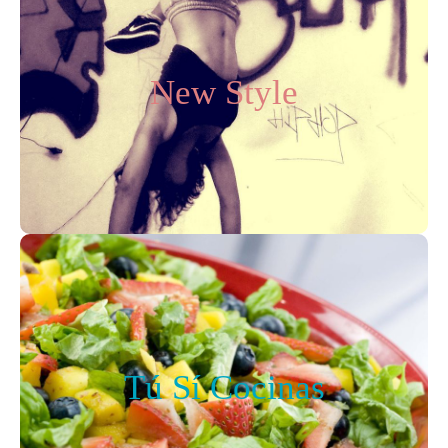
New Style
Una mezcla de estilos que fusionan el Hip-Hop,
New Style
Street Dance, etc. con movimientos corporales
controlados al ritmo de la música.
Una actividad divertida, atrevida y muy saludable
con la que los niñ@s desarrollarán su oído musical,
su sentido del ritmo y su expresión corporal.
Tú Sí Cocinas
Esta actividad pretende familiarizar a los chic@s con
unos buenos hábitos alimenticios desde edades
Tú Sí Cocinas
tempranas, a través de la original función del chef.
Además, aprenderán importantes valores necesarios