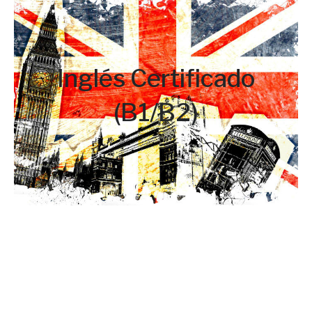
Libro y tasas de
examen no incluidas
Inglés Certificado
Inglés orientado a la obtención de los títulos de
(B1/B2)
Cambridge, con la posibilidad de presentarse a
través de nosotros a final de curso.
3h/semana
33€/mes + matrícula (precio socios)
Hover Box Element